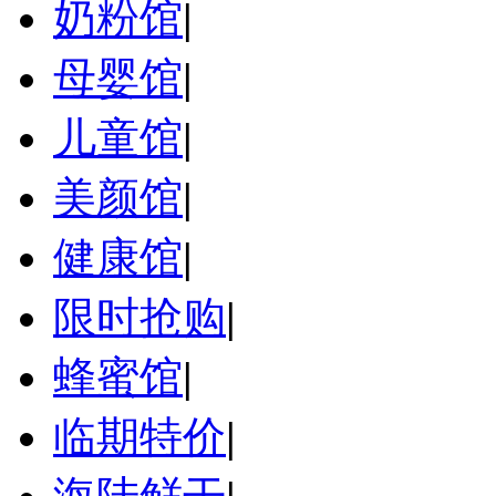
奶粉馆
|
母婴馆
|
儿童馆
|
美颜馆
|
健康馆
|
限时抢购
|
蜂蜜馆
|
临期特价
|