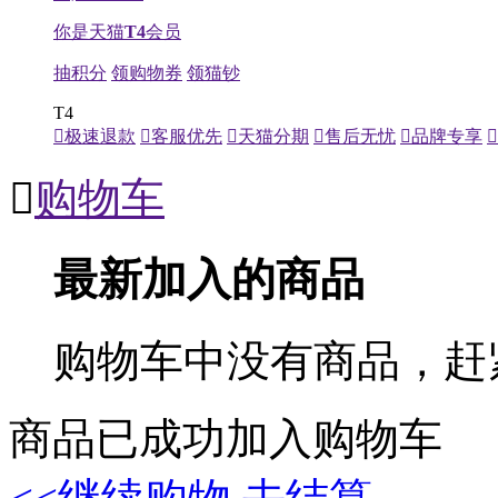
你是天猫
T4
会员
抽积分
领购物券
领猫钞
T4

极速退款

客服优先

天猫分期

售后无忧

品牌专享


购物车
最新加入的商品
购物车中没有商品，赶
商品已成功加入购物车