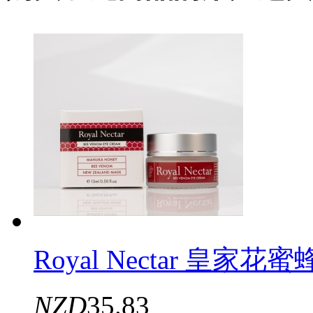
Royal Nectar 皇家花
NZD
35.83