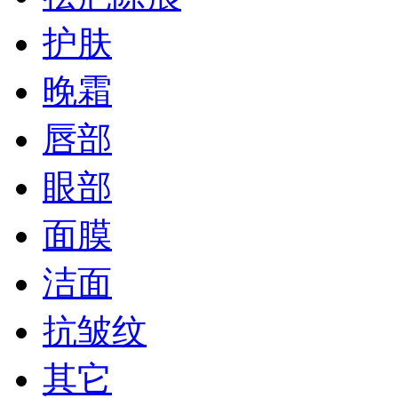
护肤
晚霜
唇部
眼部
面膜
洁面
抗皱纹
其它