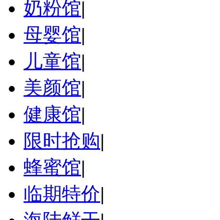
奶粉馆
|
母婴馆
|
儿童馆
|
美颜馆
|
健康馆
|
限时抢购
|
蜂蜜馆
|
临期特价
|