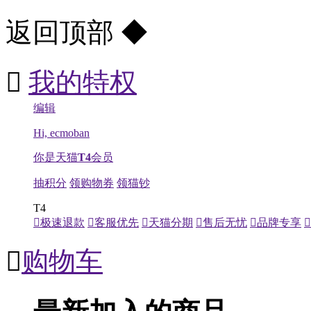
返回顶部
◆

我的特权
编辑
Hi, ecmoban
你是天猫
T4
会员
抽积分
领购物券
领猫钞
T4

极速退款

客服优先

天猫分期

售后无忧

品牌专享


购物车