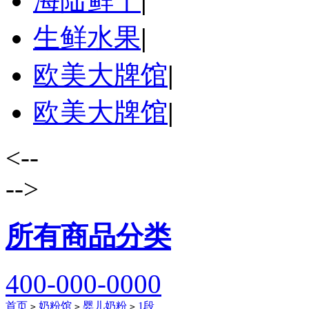
海陆鲜干
|
生鲜水果
|
欧美大牌馆
|
欧美大牌馆
|
<--
-->
所有商品分类
400-000-0000
首页
奶粉馆
婴儿奶粉
1段
>
>
>