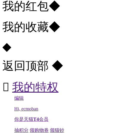
我的红包
◆
我的收藏
◆
◆
返回顶部
◆

我的特权
编辑
Hi, ecmoban
你是天猫
T4
会员
抽积分
领购物券
领猫钞