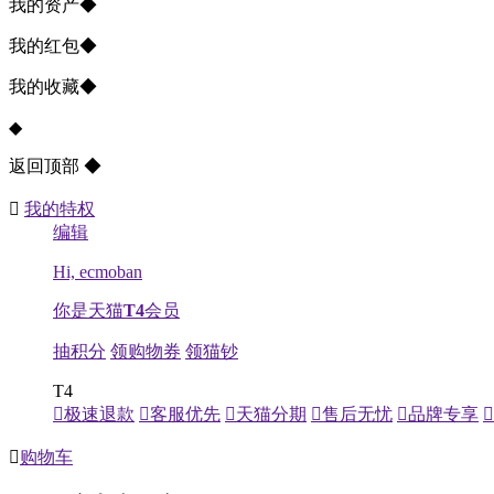
我的资产
◆
我的红包
◆
我的收藏
◆
◆
返回顶部
◆

我的特权
编辑
Hi, ecmoban
你是天猫
T4
会员
抽积分
领购物券
领猫钞
T4

极速退款

客服优先

天猫分期

售后无忧

品牌专享


购物车