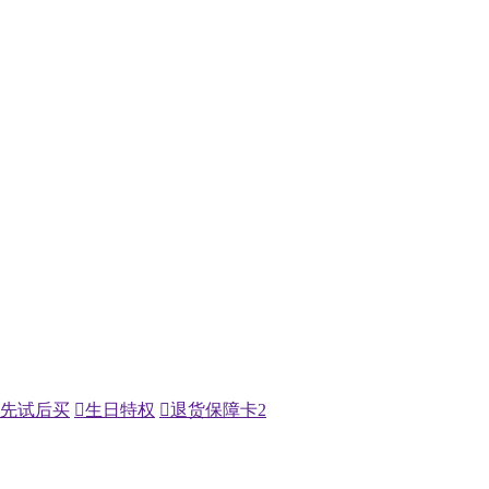
先试后买

生日特权

退货保障卡
2