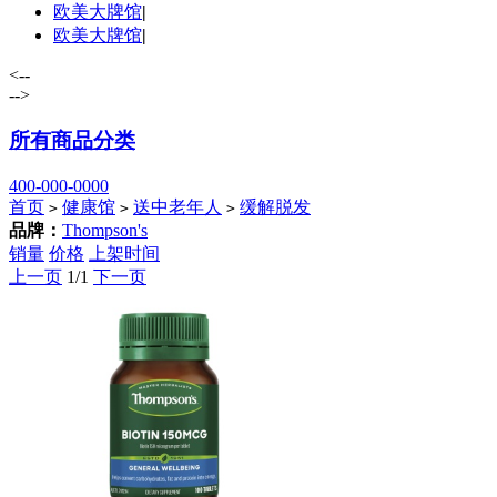
欧美大牌馆
|
欧美大牌馆
|
<--
-->
所有商品分类
400-000-0000
首页
健康馆
送中老年人
缓解脱发
>
>
>
品牌：
Thompson's
销量
价格
上架时间
上一页
1/1
下一页