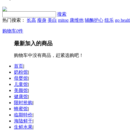
搜索
热门搜索：
长高
瘦身
美白
mitoq
康维他
辅酶护心
纽乐
go heal
购物车
0
件
最新加入的商品
购物车中没有商品，赶紧选购吧！
首页
|
奶粉馆
|
母婴馆
|
儿童馆
|
美颜馆
|
健康馆
|
限时抢购
|
蜂蜜馆
|
临期特价
|
海陆鲜干
|
生鲜水果
|