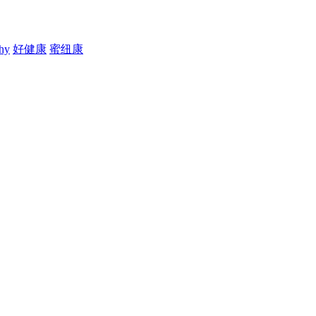
thy
好健康
蜜纽康