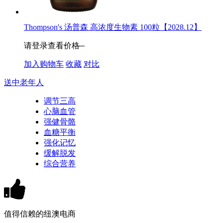
Thompson's 汤普森 高浓度生物素 100粒【2028.12】
请登录查看价格
加入购物车
收藏
对比
送中老年人
调节三高
心脑血管
强健骨骼
血糖平衡
强化记忆
缓解脱发
综合营养
值得信赖的纽澳电商