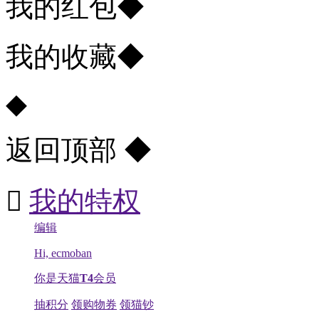
我的红包
◆
我的收藏
◆
◆
返回顶部
◆

我的特权
编辑
Hi, ecmoban
你是天猫
T4
会员
抽积分
领购物券
领猫钞