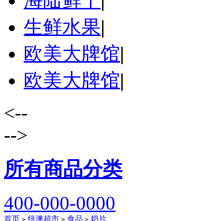
海陆鲜干
|
生鲜水果
|
欧美大牌馆
|
欧美大牌馆
|
<--
-->
所有商品分类
400-000-0000
首页
纽澳超市
食品
奶片
>
>
>