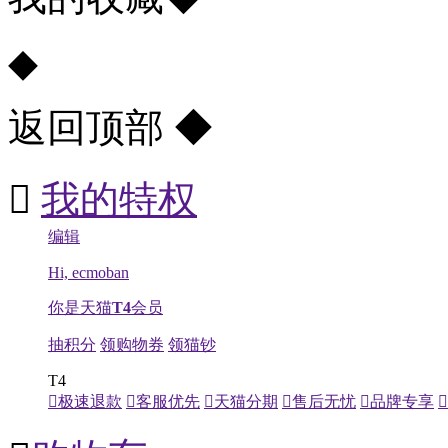
◆
返回顶部
◆

我的特权
编辑
Hi, ecmoban
你是天猫
T4
会员
抽积分
领购物券
领猫钞
T4

极速退款

客服优先

天猫分期

售后无忧

品牌专享
