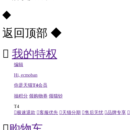
◆
返回顶部
◆

我的特权
编辑
Hi, ecmoban
你是天猫
T4
会员
抽积分
领购物券
领猫钞
T4

极速退款

客服优先

天猫分期

售后无忧

品牌专享


购物车