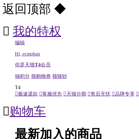
返回顶部
◆

我的特权
编辑
Hi, ecmoban
你是天猫
T4
会员
抽积分
领购物券
领猫钞
T4

极速退款

客服优先

天猫分期

售后无忧

品牌专享


购物车
最新加入的商品