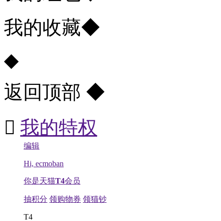
我的收藏
◆
◆
返回顶部
◆

我的特权
编辑
Hi, ecmoban
你是天猫
T4
会员
抽积分
领购物券
领猫钞
T4