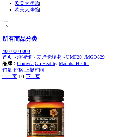
欧美大牌馆
|
欧美大牌馆
|
<--
-->
所有商品分类
400-000-0000
首页
蜂蜜馆
麦卢卡蜂蜜
UMF20+/MGO829+
>
>
>
品牌：
Comvita
Go Healthy
Manuka Health
销量
价格
上架时间
上一页
1/1
下一页