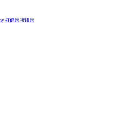
thy
好健康
蜜纽康