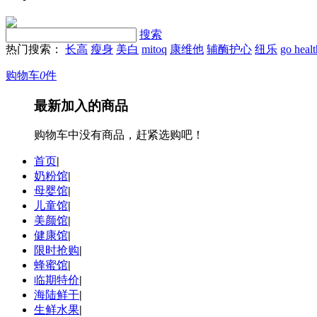
搜索
热门搜索：
长高
瘦身
美白
mitoq
康维他
辅酶护心
纽乐
go heal
购物车
0
件
最新加入的商品
购物车中没有商品，赶紧选购吧！
首页
|
奶粉馆
|
母婴馆
|
儿童馆
|
美颜馆
|
健康馆
|
限时抢购
|
蜂蜜馆
|
临期特价
|
海陆鲜干
|
生鲜水果
|