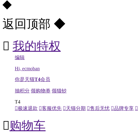
◆
返回顶部
◆

我的特权
编辑
Hi, ecmoban
你是天猫
T4
会员
抽积分
领购物券
领猫钞
T4

极速退款

客服优先

天猫分期

售后无忧

品牌专享


购物车