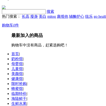
搜索
热门搜索：
长高
瘦身
美白
mitoq
康维他
辅酶护心
纽乐
go heal
购物车
0
件
最新加入的商品
购物车中没有商品，赶紧选购吧！
首页
|
奶粉馆
|
母婴馆
|
儿童馆
|
美颜馆
|
健康馆
|
限时抢购
|
蜂蜜馆
|
临期特价
|
海陆鲜干
|
生鲜水果
|