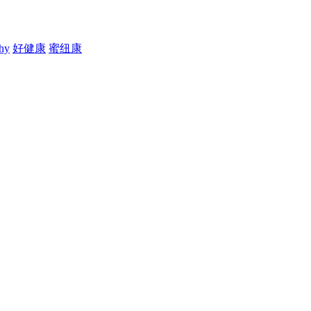
thy
好健康
蜜纽康