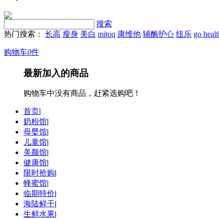
搜索
热门搜索：
长高
瘦身
美白
mitoq
康维他
辅酶护心
纽乐
go heal
购物车
0
件
最新加入的商品
购物车中没有商品，赶紧选购吧！
首页
|
奶粉馆
|
母婴馆
|
儿童馆
|
美颜馆
|
健康馆
|
限时抢购
|
蜂蜜馆
|
临期特价
|
海陆鲜干
|
生鲜水果
|