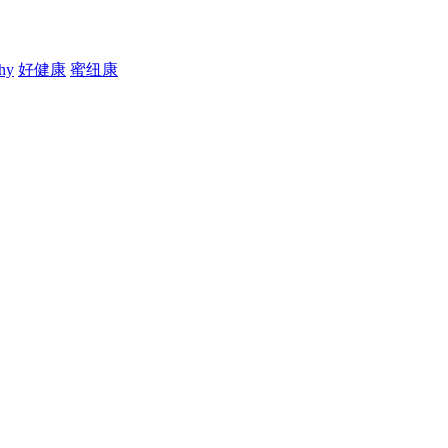
thy
好健康
蜜纽康