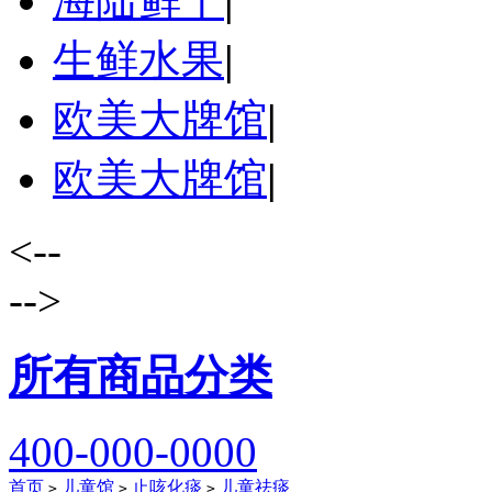
海陆鲜干
|
生鲜水果
|
欧美大牌馆
|
欧美大牌馆
|
<--
-->
所有商品分类
400-000-0000
首页
儿童馆
止咳化痰
儿童祛痰
>
>
>