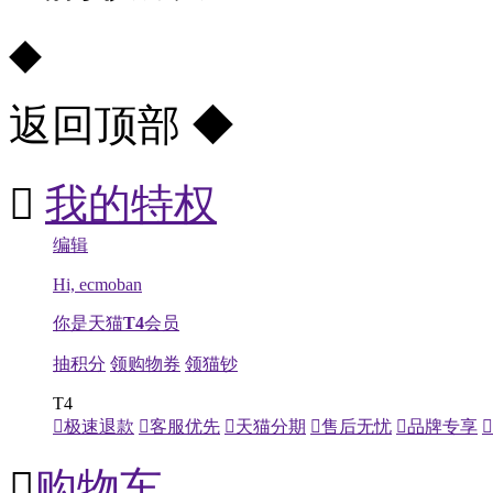
◆
返回顶部
◆

我的特权
编辑
Hi, ecmoban
你是天猫
T4
会员
抽积分
领购物券
领猫钞
T4

极速退款

客服优先

天猫分期

售后无忧

品牌专享


购物车