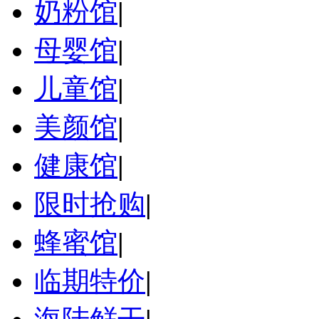
奶粉馆
|
母婴馆
|
儿童馆
|
美颜馆
|
健康馆
|
限时抢购
|
蜂蜜馆
|
临期特价
|