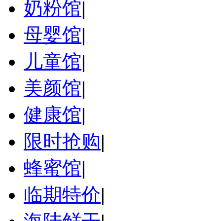
奶粉馆
|
母婴馆
|
儿童馆
|
美颜馆
|
健康馆
|
限时抢购
|
蜂蜜馆
|
临期特价
|