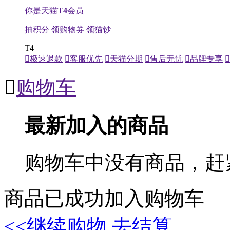
你是天猫
T4
会员
抽积分
领购物券
领猫钞
T4

极速退款

客服优先

天猫分期

售后无忧

品牌专享


购物车
最新加入的商品
购物车中没有商品，赶
商品已成功加入购物车
<<继续购物
去结算