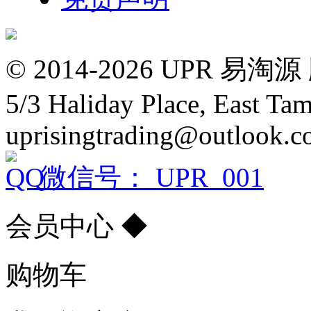
© 2014-2026 UPR
5/3 Haliday Place, East Ta
uprisingtrading@outlook.
微信号： UPR_001
会员中心
◆
购物车